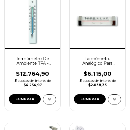
Termómetro De
Termómetro
Ambiente TFA -
Analógico Para
Interior / Exterior -20 A
Refrigeración LUFT
+50°c
-40°c + 20°c
$12.764,90
$6.115,00
3
cuotas sin interés de
3
cuotas sin interés de
$4.254,97
$2.038,33