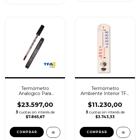
Termómetro
Termómetro
Analogico Para
Ambiente Interior TFA
Bebidas TFA 0°+30 °c
- Base Madera
-30+50°c
$23.597,00
$11.230,00
3
cuotas sin interés de
3
cuotas sin interés de
$7.865,67
$3.743,33