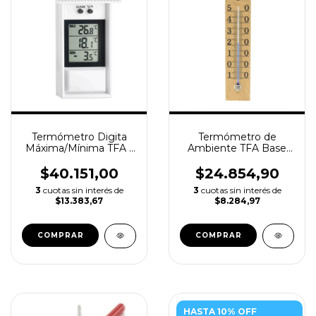
Termómetro Digita
Termómetro de
Máxima/Mínima TFA -
Ambiente TFA Base
Interior/exterior
de Madera - Uso
Interior / Números
$40.151,00
$24.854,90
Grandes
3
cuotas sin interés de
3
cuotas sin interés de
$13.383,67
$8.284,97
HASTA 10% OFF