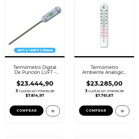
Termómetro Digital
Termómetro
De Punción LUFT -
Ambiente Analógico
con Espiga de Acero
LUFT Interior / Exterior
Inoxidable 133mm
$23.444,90
$23.285,00
3
cuotas sin interés de
3
cuotas sin interés de
$7.814,97
$7.761,67