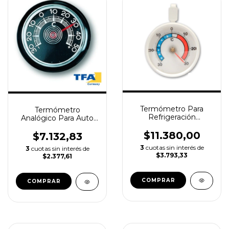
Termómetro Para
Termómetro
Refrigeración
Analógico Para Auto
Bimetálico TFA
TFA -30+50°c
Ø68mm
$11.380,00
$7.132,83
3
cuotas sin interés de
3
cuotas sin interés de
$3.793,33
$2.377,61