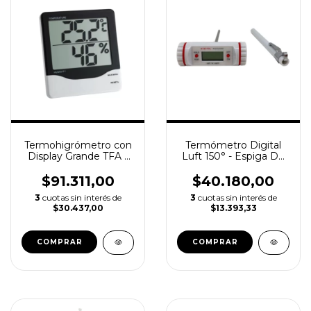
Termohigrómetro con
Termómetro Digital
Display Grande TFA -
Luft 150° - Espiga De
Temperatura +
Acero Inoxidable
Humedad
$91.311,00
$40.180,00
3
cuotas sin interés de
3
cuotas sin interés de
$30.437,00
$13.393,33