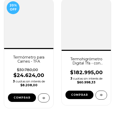
20
%
OFF
Termómetro para
Termohigrómetro
Carnes - TFA
Digital Tfa - con
Sensor 1,5 mtrs
$30.780,00
$182.995,00
$24.624,00
3
cuotas sin interés de
3
cuotas sin interés de
$60.998,33
$8.208,00