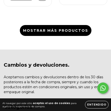
MOSTRAR MÁS PRODUCTOS
Cambios y devoluciones.
Aceptamos cambios y devoluciones dentro de los 30 días
posteriores a la fecha de compra, siempre y cuando los
productos estén en condiciones originales, sin uso y en su
empaque original.
Al navegar por este sitio
aceptás el uso de cookies
para
ENTENDIDO
Categorías
agilizar tu experiencia de compra.