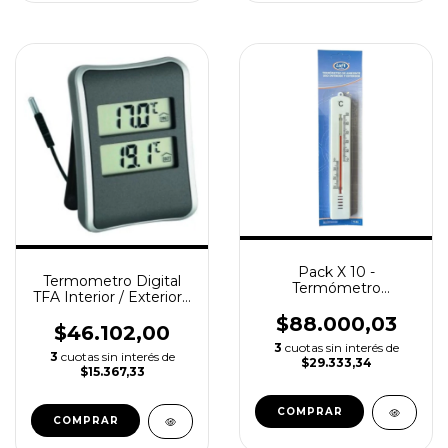
Pack X 10 -
Termometro Digital
Termómetro
TFA Interior / Exterior -
Ambiente Analogico
Con Doble Display y
Luft - Interior y
$88.000,03
Sensor
$46.102,00
Exterior °c/°f
3
cuotas sin interés de
3
cuotas sin interés de
$29.333,34
$15.367,33