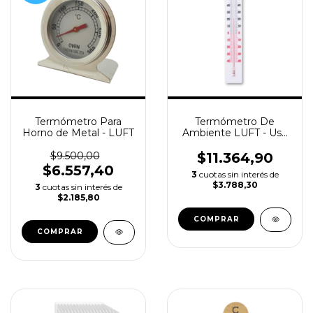
Termómetro Para
Termómetro De
Horno de Metal - LUFT
Ambiente LUFT - Uso
Interior / Exterior -40°
+50°
$9.500,00
$11.364,90
$6.557,40
3
cuotas sin interés de
$3.788,30
3
cuotas sin interés de
$2.185,80