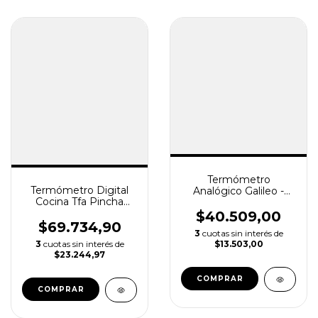
Termómetro
Termómetro Digital
Analógico Galileo -
Cocina Tfa Pincha
Cristal
Carne Liquidos
$40.509,00
-50+300°
$69.734,90
3
cuotas sin interés de
3
cuotas sin interés de
$13.503,00
$23.244,97