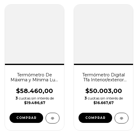
Termómetro De
Termómetro Digital
Máxima y Mínima Luft
Tfa Interior/exterior
/ -40° A +50°c
Sensor Cable 3 Mts
$58.460,00
$50.003,00
3
cuotas sin interés de
3
cuotas sin interés de
$19.486,67
$16.667,67