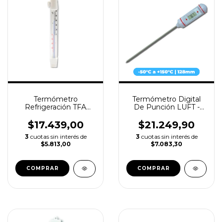
Termómetro
Termómetro Digital
Refrigeración TFA
De Punción LUFT -
-40+50°c 20cm
con Espiga de Acero
Inoxidable 128mm
$17.439,00
$21.249,90
3
cuotas sin interés de
3
cuotas sin interés de
$5.813,00
$7.083,30