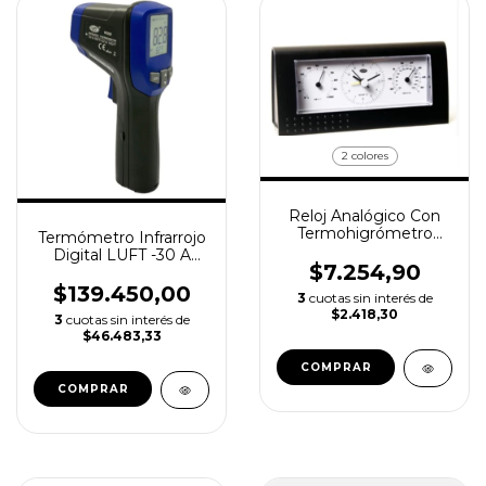
2 colores
Reloj Analógico Con
Termohigrómetro
Termómetro Infrarrojo
LUFT
Digital LUFT -30 A
$7.254,90
550°c
$139.450,00
3
cuotas sin interés de
$2.418,30
3
cuotas sin interés de
$46.483,33
COMPRAR