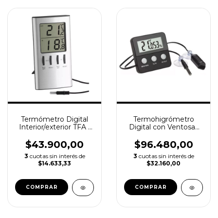
Termómetro Digital
Termohigrómetro
Interior/exterior TFA -
Digital con Ventosas
Con Sensor Cable 3
TfFA
Mts
$43.900,00
$96.480,00
3
cuotas sin interés de
3
cuotas sin interés de
$14.633,33
$32.160,00