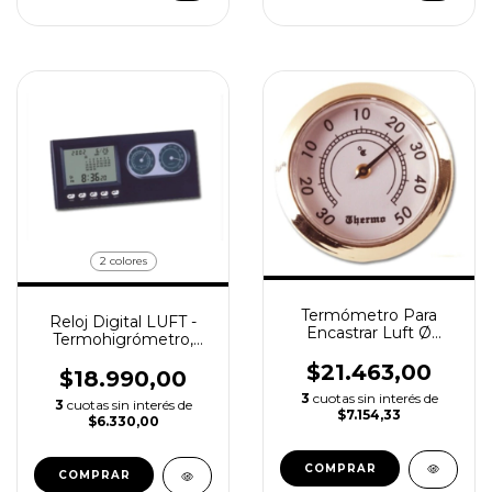
2 colores
Termómetro Para
Reloj Digital LUFT -
Encastrar Luft Ø
Termohigrómetro,
37mm -30+50°c
Alarma, Calendario
$21.463,00
$18.990,00
3
cuotas sin interés de
3
cuotas sin interés de
$7.154,33
$6.330,00
COMPRAR