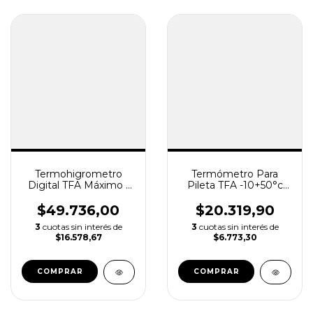
Termohigrometro
Termómetro Para
Digital TFA Máximo /
Pileta TFA -10+50°c
Minimo
con Cuerda De
Sujeción
$49.736,00
$20.319,90
3
cuotas sin interés de
3
cuotas sin interés de
$16.578,67
$6.773,30