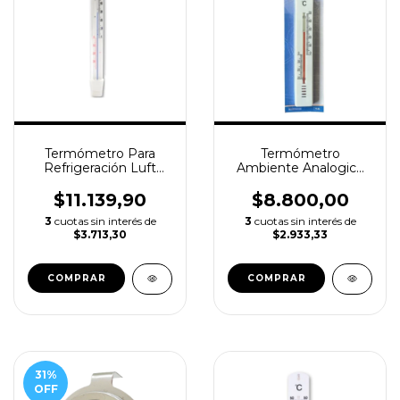
Termómetro Para
Termómetro
Refrigeración Luft
Ambiente Analogico
-40+50°c
Luft - Interior y
Exterior °c/°f
$11.139,90
$8.800,00
3
cuotas sin interés de
3
cuotas sin interés de
$3.713,30
$2.933,33
31
%
OFF