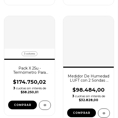
3 colores
Pack X 25u -
Termómetro Para
Medidor De Humedad
Baño Del Bebe
LUFT con 2 Sondas -
Mayorista - LUFT
$174.750,02
Madera, Materiales,
3
cuotas sin interés de
Cartón y más
$98.484,00
$58.250,01
3
cuotas sin interés de
$32.828,00
COMPRAR