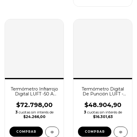
Termómetro Infrarrojo
Termómetro Digital
Digital LUFT -50 A
De Punción LUFT -
380°c
con Espiga de Acero
Inoxidable 300mm
$72.798,00
$48.904,90
3
cuotas sin interés de
3
cuotas sin interés de
$24.266,00
$16.301,63