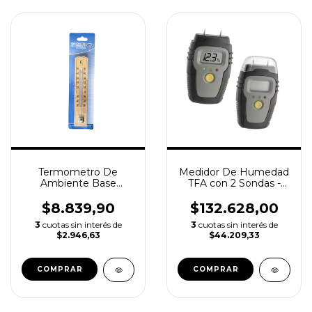
Termometro De
Medidor De Humedad
Ambiente Base
TFA con 2 Sondas -
Madera Luft T319 -30
Materiales, Madera,
°c A +50 °c
Cartón y más
$8.839,90
$132.628,00
3
cuotas sin interés de
3
cuotas sin interés de
$2.946,63
$44.209,33