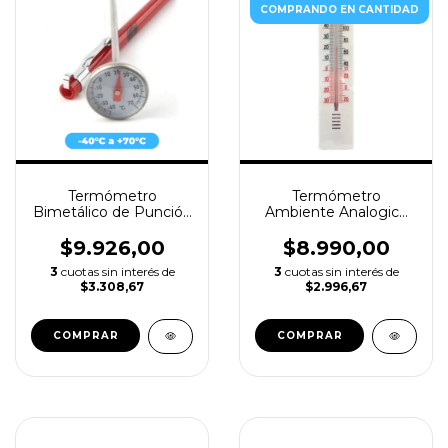
COMPRANDO EN CANTIDAD
Termómetro
Termómetro
Bimetálico de Punción
Ambiente Analogico
LUFT / -40+70°c
LUFT - Interior /
Exterior °c/°f
$9.926,00
$8.990,00
3
cuotas sin interés de
3
cuotas sin interés de
$3.308,67
$2.996,67