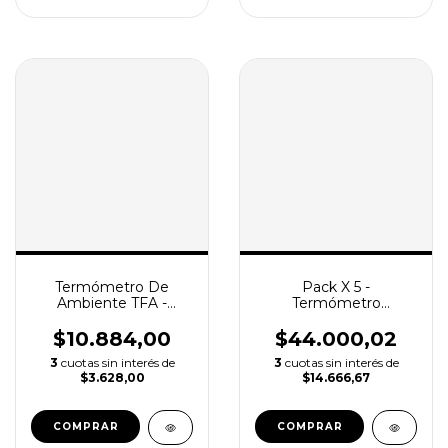
Termómetro De
Pack X 5 -
Ambiente TFA -
Termómetro
Interior / Exterior -40
Ambiente Analogico
°c A +50 °c
Luft - Interior y
$10.884,00
$44.000,02
Exterior °c/°f
3
cuotas sin interés de
3
cuotas sin interés de
$3.628,00
$14.666,67