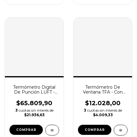
Termómetro Digital
Termómetro De
De Punción LUFT -
Ventana TFA - Con
con Espiga de Acero
Escala Giratoria
Inoxidable 500mm
$65.809,90
$12.028,00
3
cuotas sin interés de
3
cuotas sin interés de
$21.936,63
$4.009,33