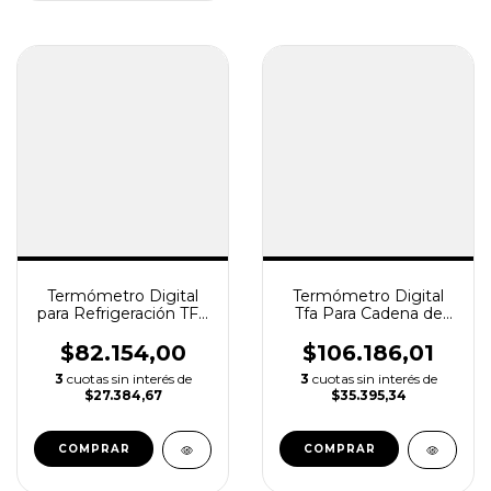
Termómetro Digital
Termómetro Digital
para Refrigeración TFA
Tfa Para Cadena de
+ Pila
Frio - con Sensor 3m +
Pila Incluida
$82.154,00
$106.186,01
3
cuotas sin interés de
3
cuotas sin interés de
$27.384,67
$35.395,34