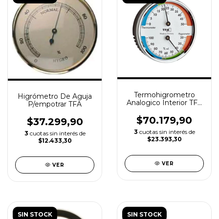
Termohigrometro
Higrómetro De Aguja
Analogico Interior TFA
P/empotrar TFA
- Temperatura +
Humedad
$70.179,90
$37.299,90
3
cuotas sin interés de
3
cuotas sin interés de
$23.393,30
$12.433,30
VER
VER
SIN STOCK
SIN STOCK