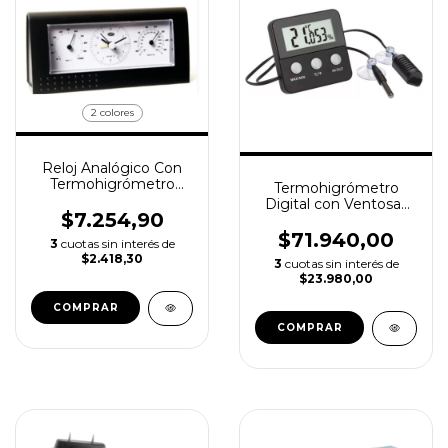
2 colores
Reloj Analógico Con
Termohigrómetro
Termohigrómetro
LUFT
Digital con Ventosas
$7.254,90
TfFA
$71.940,00
3
cuotas sin interés de
$2.418,30
3
cuotas sin interés de
$23.980,00
COMPRAR