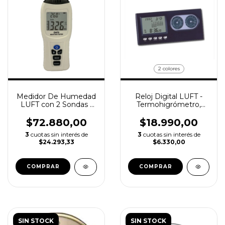
2 colores
Medidor De Humedad
Reloj Digital LUFT -
LUFT con 2 Sondas -
Termohigrómetro,
Madera, Materiales,
Alarma, Calendario
Cartón y más
$72.880,00
$18.990,00
3
cuotas sin interés de
3
cuotas sin interés de
$24.293,33
$6.330,00
COMPRAR
SIN STOCK
SIN STOCK