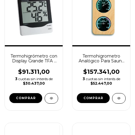
Termohigrómetro con
Termohigrometro
Display Grande TFA -
Analógico Para Sauna
Temperatura +
TFA
Humedad
$91.311,00
$157.341,00
3
cuotas sin interés de
3
cuotas sin interés de
$30.437,00
$52.447,00