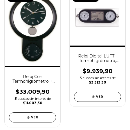
Reloj Digital LUFT -
Termohigrómetro,
Alarma, Calendario
$9.939,90
Reloj Con
3
cuotas sin interés de
Termohigrómetro +
$3.313,30
Péndulo - Ø255mm
$33.009,90
VER
3
cuotas sin interés de
$11.003,30
VER