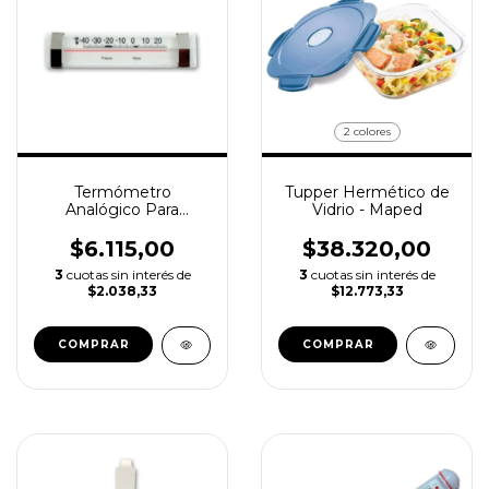
2 colores
Termómetro
Tupper Hermético de
Analógico Para
Vidrio - Maped
Refrigeración LUFT
-40°c + 20°c
$6.115,00
$38.320,00
3
cuotas sin interés de
3
cuotas sin interés de
$2.038,33
$12.773,33
COMPRAR