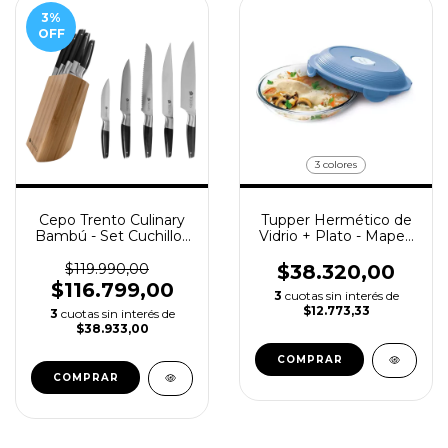
3
%
OFF
3 colores
Cepo Trento Culinary
Tupper Hermético de
Bambú - Set Cuchillos
Vidrio + Plato - Maped
5 Piezas
700ml
$119.990,00
$38.320,00
$116.799,00
3
cuotas sin interés de
$12.773,33
3
cuotas sin interés de
$38.933,00
COMPRAR