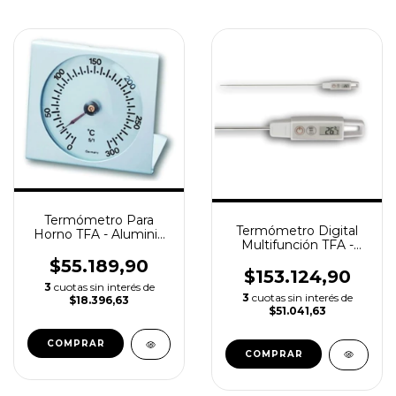
Termómetro Para
Termómetro Digital
Horno TFA - Aluminio
Multifunción TFA -
0 a 300°c
Espiga de Acero
$55.189,90
Inoxidable 300 mm
$153.124,90
3
cuotas sin interés de
3
cuotas sin interés de
$18.396,63
$51.041,63