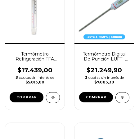
Termómetro
Termómetro Digital
Refrigeración TFA
De Punción LUFT -
-40+50°c 20cm
con Espiga de Acero
Inoxidable 128mm
$17.439,00
$21.249,90
3
cuotas sin interés de
3
cuotas sin interés de
$5.813,00
$7.083,30