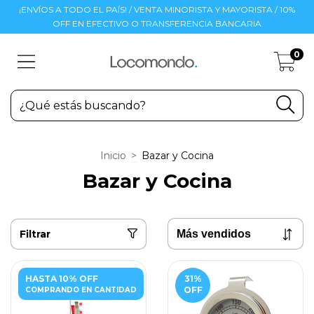
¡ENVÍOS A TODO EL PAÍS! / VENTA MINORISTA Y MAYORISTA / 10%
OFF EN EFECTIVO O TRANSFERENCIA BANCARIA
0
Inicio
>
Bazar y Cocina
Bazar y Cocina
Filtrar
HASTA 10% OFF
31
%
OFF
COMPRANDO EN CANTIDAD