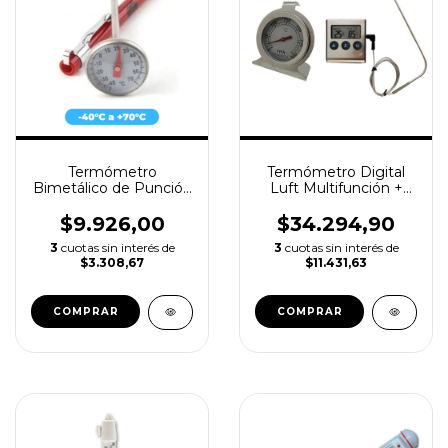
Termómetro
Termómetro Digital
Bimetálico de Punción
Luft Multifunción +
LUFT / -40+70°c
Termometro De
Horno
$9.926,00
$34.294,90
3
cuotas sin interés de
3
cuotas sin interés de
$3.308,67
$11.431,63