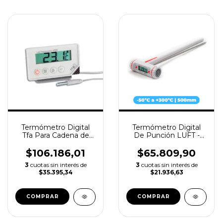
Termómetro Digital
Termómetro Digital
Tfa Para Cadena de
De Punción LUFT -
Frio - con Sensor 3m +
con Espiga de Acero
Pila Incluida
Inoxidable 500mm
$106.186,01
$65.809,90
3
cuotas sin interés de
3
cuotas sin interés de
$35.395,34
$21.936,63