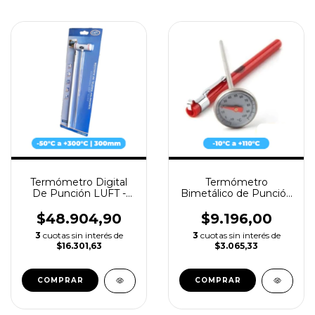
Termómetro Digital
Termómetro
De Punción LUFT -
Bimetálico de Punción
con Espiga de Acero
LUFT / -10+110°c
Inoxidable 300mm
$48.904,90
$9.196,00
3
cuotas sin interés de
3
cuotas sin interés de
$16.301,63
$3.065,33