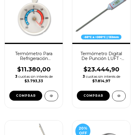
Termómetro Para
Termómetro Digital
Refrigeración
De Punción LUFT -
Bimetálico TFA
con Espiga de Acero
Ø68mm
Inoxidable 133mm
$11.380,00
$23.444,90
3
cuotas sin interés de
3
cuotas sin interés de
$3.793,33
$7.814,97
20
%
OFF