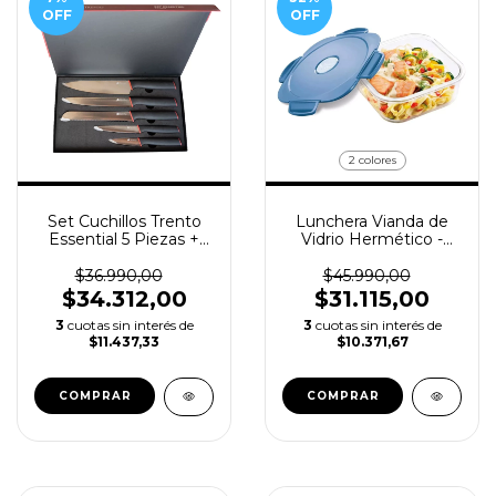
OFF
OFF
2 colores
Set Cuchillos Trento
Lunchera Vianda de
Essential 5 Piezas +
Vidrio Hermético -
Caja Magnética
Maped 1,2 L
$36.990,00
$45.990,00
$34.312,00
$31.115,00
3
cuotas sin interés de
3
cuotas sin interés de
$11.437,33
$10.371,67
COMPRAR