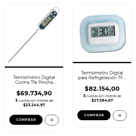
Termómetro Digital
Termómetro Digital
para Refrigeración TFA
Cocina Tfa Pincha
+ Pila
Carne Liquidos
$82.154,00
-50+300°
$69.734,90
3
cuotas sin interés de
3
cuotas sin interés de
$27.384,67
$23.244,97