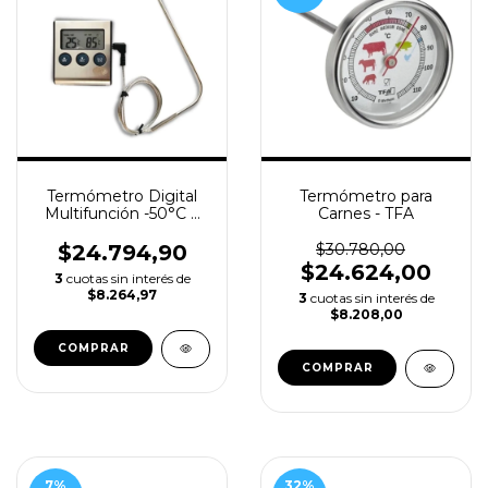
Termómetro Digital
Termómetro para
Multifunción -50°C +
Carnes - TFA
300°C - LUFT
$24.794,90
$30.780,00
$24.624,00
3
cuotas sin interés de
$8.264,97
3
cuotas sin interés de
$8.208,00
7
%
32
%