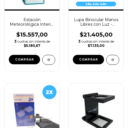
Estación
Lupa Binocular Manos
Meteorológica Interior
Libres con Luz -
con Reloj, Alarma y
Galileo LV7420
Calendario - Luft
$15.557,00
$21.405,00
WS80
3
cuotas sin interés de
3
cuotas sin interés de
$5.185,67
$7.135,00