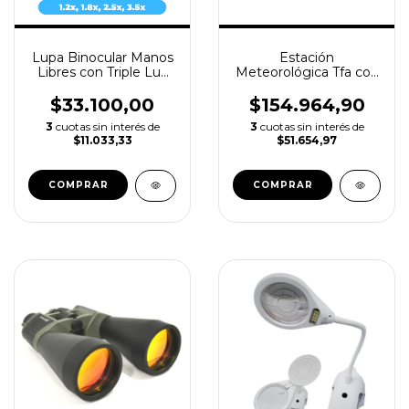
Lupa Binocular Manos
Estación
Libres con Triple Luz
Meteorológica Tfa con
Led - Galileo LV7470
Sensor y Luz -
Temperatura,
$33.100,00
$154.964,90
Humedad y Presión
3
cuotas sin interés de
3
cuotas sin interés de
$11.033,33
$51.654,97