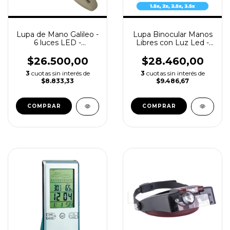
Lupa de Mano Galileo -
Lupa Binocular Manos
6 luces LED -
Libres con Luz Led -
Aumento: 7x Ø50mm
Galileo LV7460
$26.500,00
$28.460,00
3
cuotas sin interés de
3
cuotas sin interés de
$8.833,33
$9.486,67