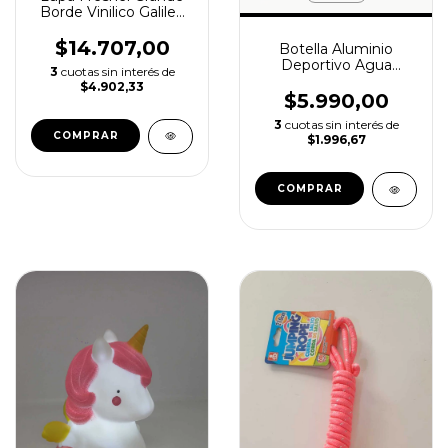
Borde Vinilico Galileo
Lectura 3x
$14.707,00
Botella Aluminio
Deportivo Agua
3
cuotas sin interés de
Diseños 500ml
$4.902,33
$5.990,00
3
cuotas sin interés de
$1.996,67
COMPRAR