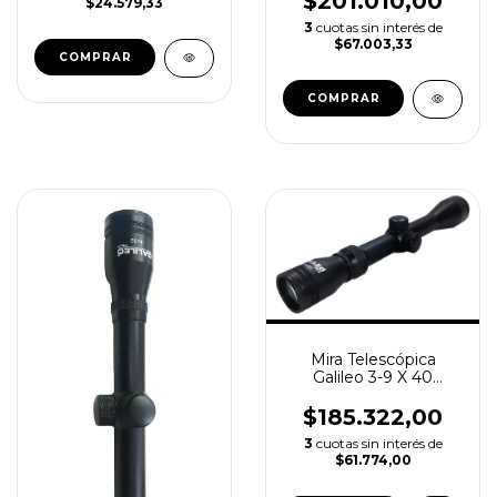
$201.010,00
$24.579,33
3
cuotas sin interés de
$67.003,33
Mira Telescópica
Galileo 3-9 X 40
C/zoom Retículo Extra
Fino
$185.322,00
3
cuotas sin interés de
$61.774,00