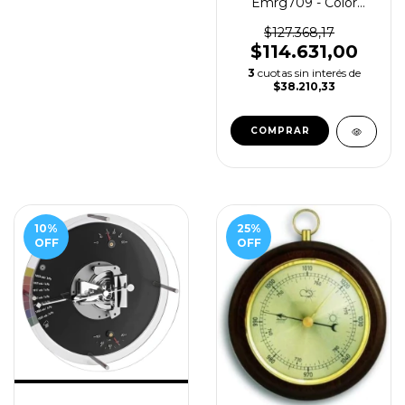
Emrg709 - Color
Moderno
$127.368,17
$114.631,00
3
cuotas sin interés de
$38.210,33
10
%
25
%
OFF
OFF