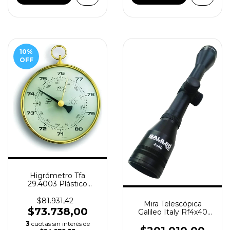
10
%
OFF
Higrómetro Tfa
29.4003 Plástico
Transparente
$81.931,42
Mira Telescópica
$73.738,00
Galileo Italy Rf4x40
Reticulo Ultrafino
3
cuotas sin interés de