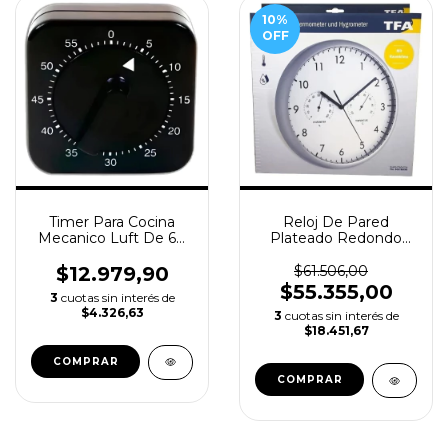
10
%
OFF
Timer Para Cocina
Reloj De Pared
Mecanico Luft De 60
Plateado Redondo
Minutos Color Negro
Con Termohigrómetro
$12.979,90
$61.506,00
$55.355,00
3
cuotas sin interés de
$4.326,63
3
cuotas sin interés de
$18.451,67