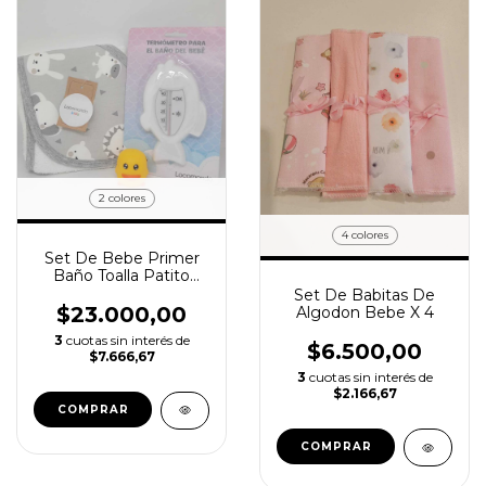
2 colores
4 colores
Set De Bebe Primer
Baño Toalla Patito
Termómetro Baño
Set De Babitas De
Unisex
$23.000,00
Algodon Bebe X 4
3
cuotas sin interés de
$6.500,00
$7.666,67
3
cuotas sin interés de
$2.166,67
COMPRAR
COMPRAR