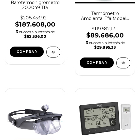
Barotermohigrómetro
20.2049 Tfa
Termómetro
$208.453,92
Ambiental Tfa Modelo
29.4001
$187.608,00
$119.582,17
3
cuotas sin interés de
$89.686,00
$62.536,00
3
cuotas sin interés de
$29.895,33