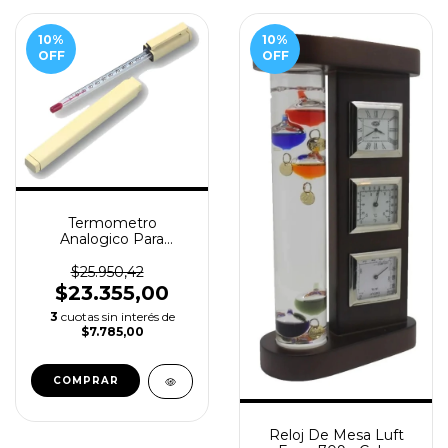
10
%
10
%
OFF
OFF
Termometro
Analogico Para
Liquidos Bebidas Te
Mate Cafe
$25.950,42
$23.355,00
3
cuotas sin interés de
$7.785,00
Reloj De Mesa Luft