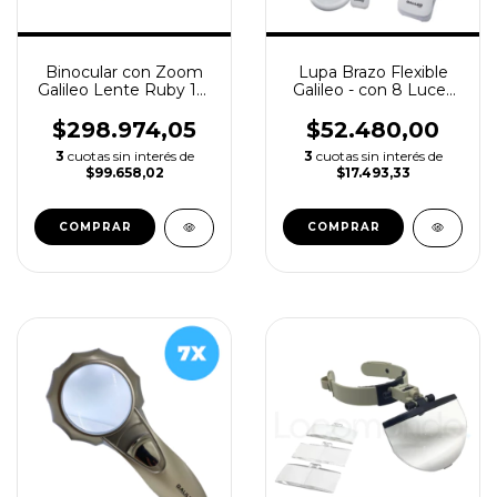
Binocular con Zoom
Lupa Brazo Flexible
Galileo Lente Ruby 12-
Galileo - con 8 Luces
36x BAK 4
Led y Cable USB - 3.5x
10x
$298.974,05
$52.480,00
3
cuotas sin interés de
3
cuotas sin interés de
$99.658,02
$17.493,33
COMPRAR