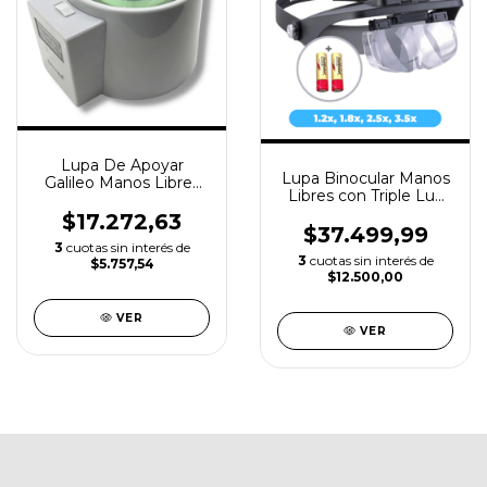
Lupa De Apoyar
Lupa Binocular Manos
Galileo Manos Libres
Libres con Triple Luz
con Luz - 4x 90mm
Led - Galileo + Pilas
$17.272,63
Incluidas
$37.499,99
3
cuotas sin interés de
3
cuotas sin interés de
$5.757,54
$12.500,00
VER
VER