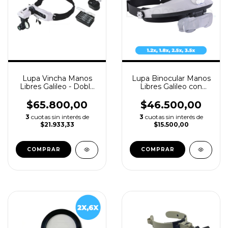
Lupa Vincha Manos
Lupa Binocular Manos
Libres Galileo - Doble
Libres Galileo con
Luz Led, 5 Lentes y 3
Doble Luz Led -
Monoculares
LV7480
$65.800,00
$46.500,00
3
cuotas sin interés de
3
cuotas sin interés de
$21.933,33
$15.500,00