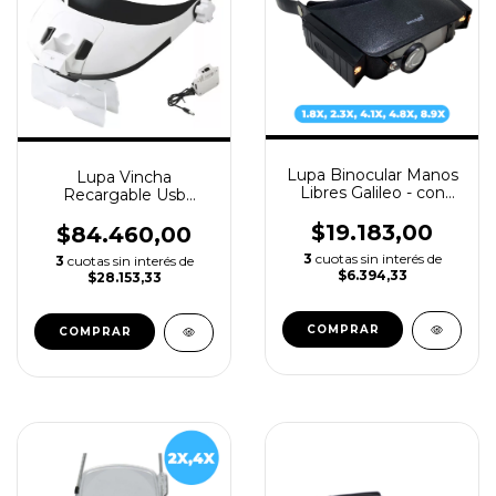
Lupa Binocular Manos
Lupa Vincha
Libres Galileo - con
Recargable Usb
Doble Luz - LV7410
Galileo 8 Luces Led 5
$19.183,00
Aumentos
$84.460,00
3
cuotas sin interés de
3
cuotas sin interés de
$6.394,33
$28.153,33