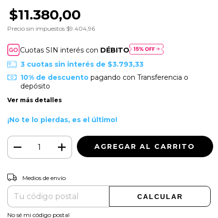
$11.380,00
Precio sin impuestos
$9.404,96
Cuotas SIN interés con
DÉBITO
3
cuotas sin interés de
$3.793,33
10% de descuento
pagando con Transferencia o
depósito
Ver más detalles
¡No te lo pierdas, es el último!
CAMBIAR CP
Entregas para el CP:
Medios de envío
CALCULAR
No sé mi código postal