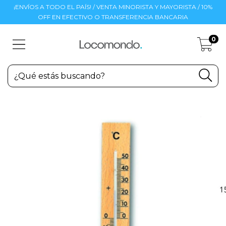
¡ENVÍOS A TODO EL PAÍS! / VENTA MINORISTA Y MAYORISTA / 10%
OFF EN EFECTIVO O TRANSFERENCIA BANCARIA
0