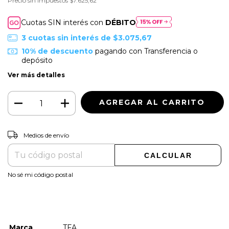
Precio sin impuestos
$7.625,62
Cuotas SIN interés con
DÉBITO
3
cuotas sin interés de
$3.075,67
10% de descuento
pagando con Transferencia o
depósito
Ver más detalles
CAMBIAR CP
Entregas para el CP:
Medios de envío
CALCULAR
No sé mi código postal
Marca
TFA