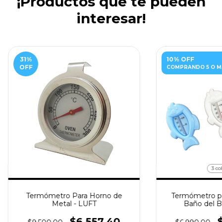
¡Productos que te pueden
interesar!
31
%
10% OFF
OFF
COMPRANDO 5 O M
3 co
Termómetro Para Horno de
Termómetro pa
Metal - LUFT
Baño del B
$6.557,40