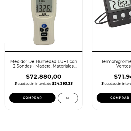
Medidor De Humedad LUFT con
Termohigrómet
2 Sondas - Madera, Materiales,
Ventos
Cartón y más
$72.880,00
$71.9
3
cuotas sin interés de
$24.293,33
3
cuotas sin inter