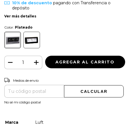
10% de descuento
pagando con Transferencia o
depósito
Ver más detalles
Color:
Plateado
CAMBIAR CP
Entregas para el CP:
Medios de envío
CALCULAR
No sé mi código postal
Marca
Luft