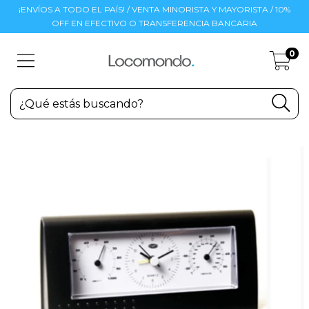
¡ENVÍOS A TODO EL PAÍS! / VENTA MINORISTA Y MAYORISTA / 10%
OFF EN EFECTIVO O TRANSFERENCIA BANCARIA
0