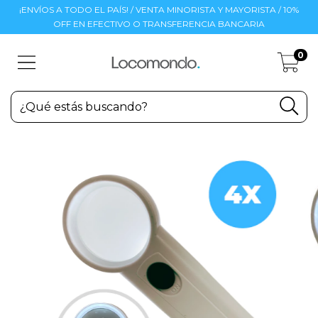
¡ENVÍOS A TODO EL PAÍS! / VENTA MINORISTA Y MAYORISTA / 10%
OFF EN EFECTIVO O TRANSFERENCIA BANCARIA
0