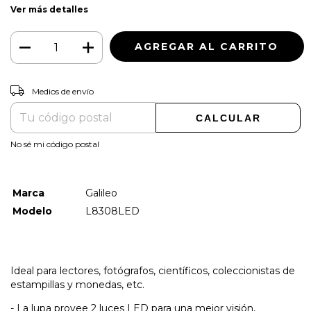
Ver más detalles
CAMBIAR CP
Entregas para el CP:
Medios de envío
CALCULAR
No sé mi código postal
Marca
Galileo
Modelo
L8308LED
Ideal para lectores, fotógrafos, científicos, coleccionistas de
estampillas y monedas, etc.
- La lupa provee 2 luces LED para una mejor visión,