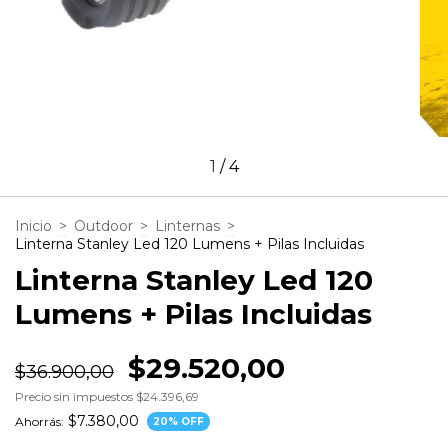
1
/
4
Inicio
>
Outdoor
>
Linternas
>
Linterna Stanley Led 120 Lumens + Pilas Incluidas
Linterna Stanley Led 120
Lumens + Pilas Incluidas
$29.520,00
$36.900,00
Precio sin impuestos
$24.396,69
$7.380,00
Ahorrás:
20
% OFF