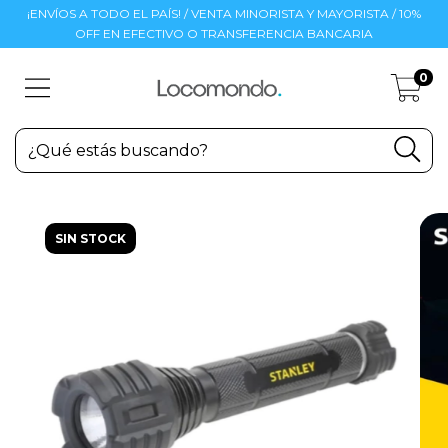
¡ENVÍOS A TODO EL PAÍS! / VENTA MINORISTA Y MAYORISTA / 10%
OFF EN EFECTIVO O TRANSFERENCIA BANCARIA
0
SIN STOCK