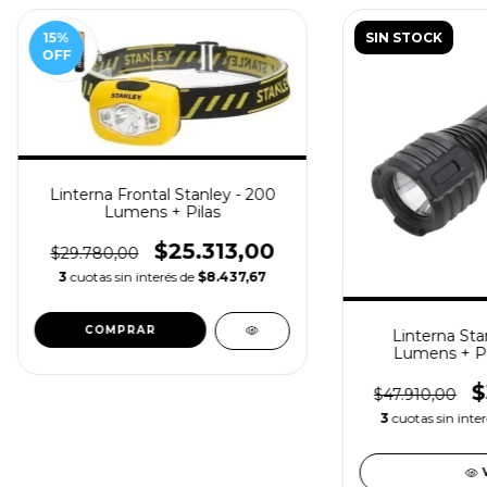
15
%
SIN STOCK
OFF
Linterna Frontal Stanley - 200
Lumens + Pilas
$25.313,00
$29.780,00
3
cuotas sin interés de
$8.437,67
Linterna Sta
Lumens + Pil
$
$47.910,00
3
cuotas sin inte