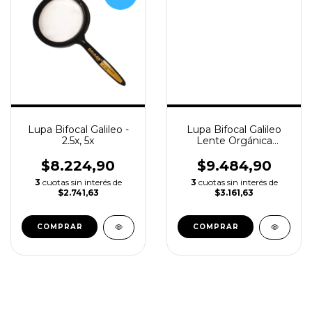
Lupa Bifocal Galileo -
Lupa Bifocal Galileo
2.5x, 5x
Lente Orgánica
Plástico 2x 4x 75mm
$8.224,90
$9.484,90
3
cuotas sin interés de
3
cuotas sin interés de
$2.741,63
$3.161,63