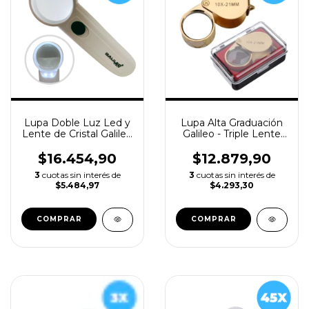
Lupa Doble Luz Led y
Lupa Alta Graduación
Lente de Cristal Galileo
Galileo - Triple Lente
- 4x Ø65mm
Cristal 10x Ø 21mm
$16.454,90
$12.879,90
3
cuotas sin interés de
3
cuotas sin interés de
$5.484,97
$4.293,30