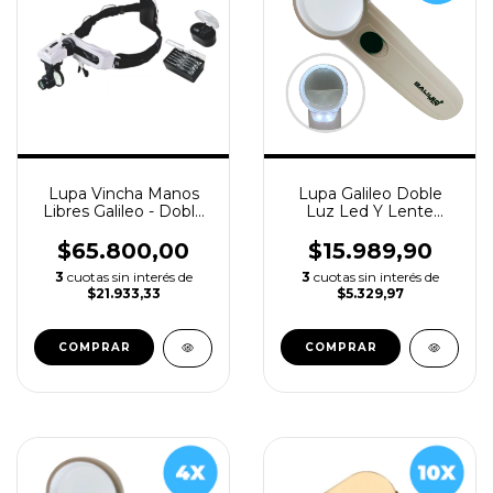
Lupa Vincha Manos
Lupa Galileo Doble
Libres Galileo - Doble
Luz Led Y Lente
Luz Led, 5 Lentes y 3
Cristal - 5x Ø50mm
Monoculares
$65.800,00
$15.989,90
3
cuotas sin interés de
3
cuotas sin interés de
$21.933,33
$5.329,97