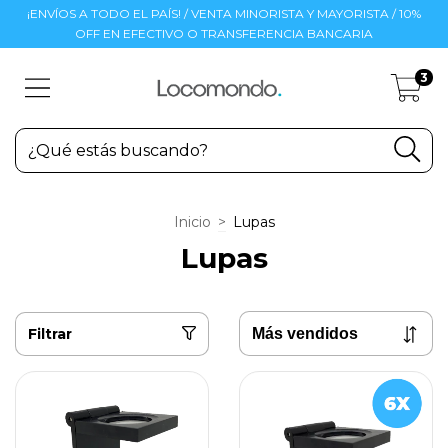
¡ENVÍOS A TODO EL PAÍS! / VENTA MINORISTA Y MAYORISTA / 10%
OFF EN EFECTIVO O TRANSFERENCIA BANCARIA
3
Inicio
>
Lupas
Lupas
Filtrar