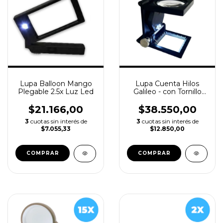
Lupa Balloon Mango
Lupa Cuenta Hilos
Plegable 2.5x Luz Led
Galileo - con Tornillo
Micrométrico Y Luz
Led - 8x
$21.166,00
$38.550,00
3
cuotas sin interés de
3
cuotas sin interés de
$7.055,33
$12.850,00