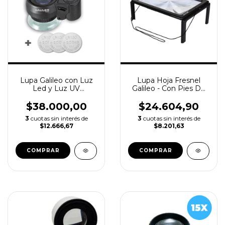
Lupa Galileo con Luz
Lupa Hoja Fresnel
Led y Luz UV
Galileo - Con Pies De
Detector Billetes - 45x
Apoyo 3x
+ Pilas Incluidas
$38.000,00
$24.604,90
3
cuotas sin interés de
3
cuotas sin interés de
$12.666,67
$8.201,63