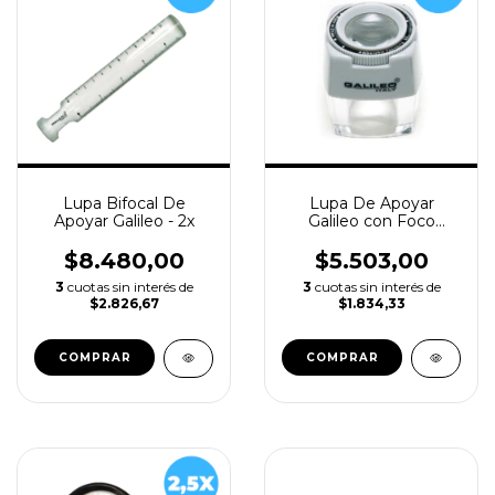
Lupa Bifocal De
Lupa De Apoyar
Apoyar Galileo - 2x
Galileo con Foco
Ajustable - 8x Ø23mm
$8.480,00
$5.503,00
3
cuotas sin interés de
3
cuotas sin interés de
$2.826,67
$1.834,33