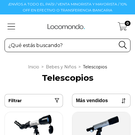
¡ENVÍOS A TODO EL PAÍS! / VENTA MINORISTA Y MAYORISTA / 10%
OFF EN EFECTIVO O TRANSFERENCIA BANCARIA
0
Inicio
>
Bebes y Niños
>
Telescopios
Telescopios
Filtrar