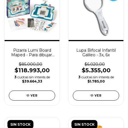
Pizarra Lumi Board
Lupa Bifocal Infantil
Maped - Para dibujar,
Galileo - 3x, 6x
calcar y pintar con Luz
$85.000,00
$6.020,00
$118.993,00
$5.355,00
3
cuotas sin interés de
3
cuotas sin interés de
$39.664,33
$1.785,00
VER
VER
SIN STOCK
SIN STOCK