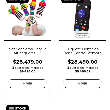
3 colores
Set Sonajeros Bebe 2
Juguete Dentición
Muñequeras + 2
Bebé Control Remoto
Medias Juguete
Sensorial
$28.479,00
$28.490,00
3
cuotas sin interés de
3
cuotas sin interés de
$9.493,00
$9.496,67
VER
VER
SIN STOCK