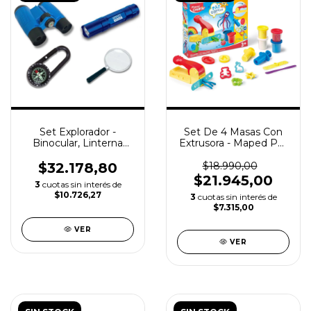
Set Explorador -
Set De 4 Masas Con
Binocular, Linterna
Extrusora - Maped Pat
Azul, Brújula y Lupa
Dough
$32.178,80
$18.990,00
$21.945,00
3
cuotas sin interés de
$10.726,27
3
cuotas sin interés de
$7.315,00
VER
VER