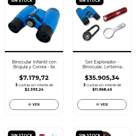
SIN STOCK
SIN STOCK
Binocular Infantil con
Set Explorador -
Brújula y Correa - 6x
Binocular, Linterna
Roja, Brújula y Lupa
$7.179,72
$35.905,34
3
cuotas sin interés de
3
cuotas sin interés de
$2.393,24
$11.968,45
VER
VER
SIN STOCK
SIN STOCK