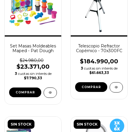
Set Masas Moldeables
Telescopio Refractor
Maped - Pat Dough
Copérnico - 70x300FC
$24.980,00
$184.990,00
$23.371,00
3
cuotas sin interés de
$61.663,33
3
cuotas sin interés de
$7.790,33
SIN STOCK
SIN STOCK