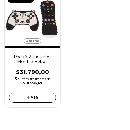
3 colores
Pack X 2 Juguetes
Mordillo Bebe -
Control Remoto TV +
Play
$31.790,00
3
cuotas sin interés de
$10.596,67
VER