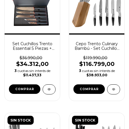
Set Cuchillos Trento
Cepo Trento Culinary
Essential 5 Piezas +
Bambú - Set Cuchillos
Caja Magnética
5 Piezas
$36.990,00
$119.990,00
$34.312,00
$116.799,00
3
cuotas sin interés de
3
cuotas sin interés de
$11.437,33
$38.933,00
SIN STOCK
SIN STOCK