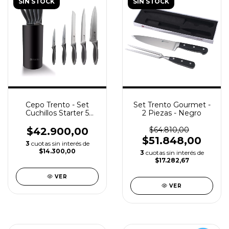
SIN STOCK
SIN STOCK
Cepo Trento - Set
Set Trento Gourmet -
Cuchillos Starter 5
2 Piezas - Negro
Piezas
$42.900,00
$64.810,00
$51.848,00
3
cuotas sin interés de
$14.300,00
3
cuotas sin interés de
$17.282,67
VER
VER