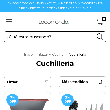
¡ENVÍOS A TODO EL PAÍS! / VENTA MINORISTA Y MAYORISTA / 10%
OFF EN EFECTIVO O TRANSFERENCIA BANCARIA
0
Inicio
>
Bazar y Cocina
>
Cuchillería
Cuchillería
Filtrar
7
%
3
%
OFF
OFF