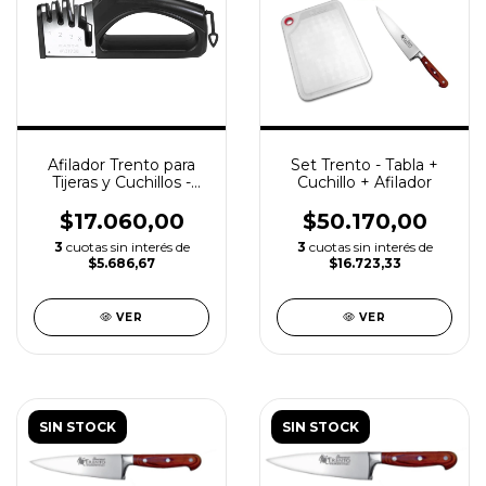
Afilador Trento para
Set Trento - Tabla +
Tijeras y Cuchillos -
Cuchillo + Afilador
Easy 4
$17.060,00
$50.170,00
3
cuotas sin interés de
3
cuotas sin interés de
$5.686,67
$16.723,33
VER
VER
SIN STOCK
SIN STOCK