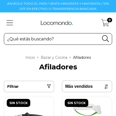
¡ENVÍOS A TODO EL PAÍS! / VENTA MINORISTA Y MAYORISTA / 10%
OFF EN EFECTIVO O TRANSFERENCIA BANCARIA
0
Inicio
>
Bazar y Cocina
>
Afiladores
Afiladores
Filtrar
SIN STOCK
SIN STOCK